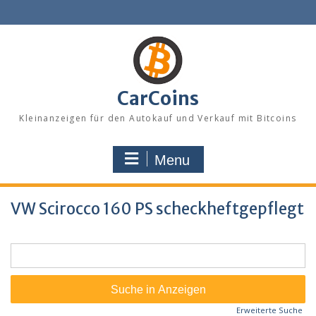
Skip
to
content
CarCoins
Kleinanzeigen für den Autokauf und Verkauf mit Bitcoins
Menu
VW Scirocco 160 PS scheckheftgepflegt
Suche
nach:
Erweiterte Suche