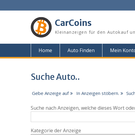
Skip
to
content
CarCoins
Kleinanzeigen für den Autokauf un
Home
Auto Finden
Mein Kont
Suche Auto..
Gebe Anzeige auf
In Anzeigen stöbern.
Such
Suche nach Anzeigen, welche dieses Wort oder
Kategorie der Anzeige