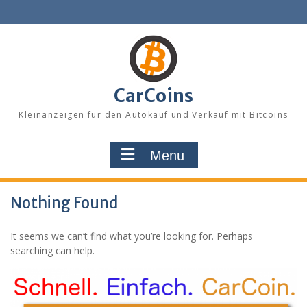
Skip
to
content
CarCoins
Kleinanzeigen für den Autokauf und Verkauf mit Bitcoins
Menu
Nothing Found
It seems we can’t find what you’re looking for. Perhaps
searching can help.
Search
for: